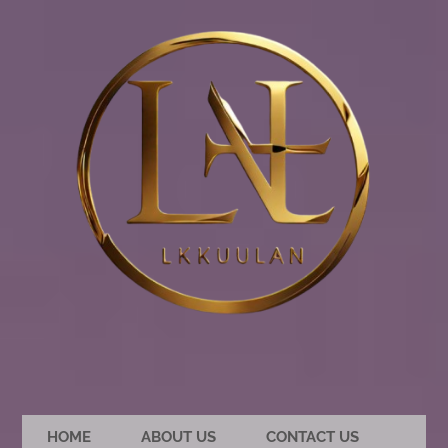
HOME
ABOUT US
CONTACT US