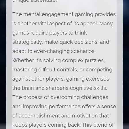
The mental engagement gaming provides
is another vital aspect of its appeal. Many
games require players to think
strategically, make quick decisions, and
adapt to ever-changing scenarios.
Whether it’s solving complex puzzles,
mastering difficult controls, or competing
against other players, gaming exercises
the brain and sharpens cognitive skills.
The process of overcoming challenges
and improving performance offers a sense
of accomplishment and motivation that
keeps players coming back. This blend of