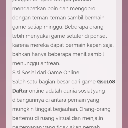
mendapatkan poin dan mengobrol
dengan teman-teman sambil bermain
game setiap minggu. Beberapa orang
lebih menyukai game seluler di ponsel
karena mereka dapat bermain kapan saja,
bahkan hanya beberapa menit sambil
menunggu antrean.
Sisi Sosial dari Game Online
Salah satu bagian besar dari game
Gsc108
Daftar
online adalah dunia sosial yang
dibangunnya di antara pemain yang
mungkin tinggal berjauhan. Orang-orang
bertemu di ruang virtual dan menjalin
pertemanan yang tidak akan pernah