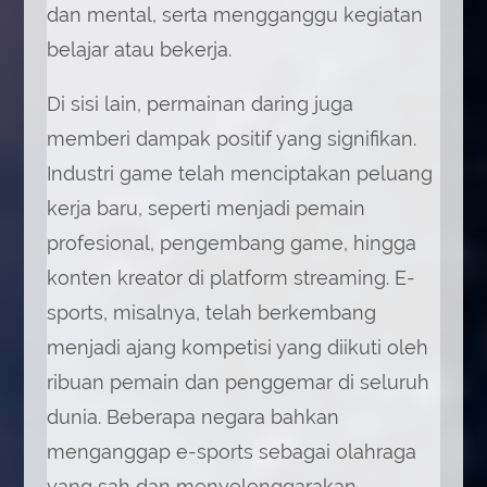
dan mental, serta mengganggu kegiatan
belajar atau bekerja.
Di sisi lain, permainan daring juga
memberi dampak positif yang signifikan.
Industri game telah menciptakan peluang
kerja baru, seperti menjadi pemain
profesional, pengembang game, hingga
konten kreator di platform streaming. E-
sports, misalnya, telah berkembang
menjadi ajang kompetisi yang diikuti oleh
ribuan pemain dan penggemar di seluruh
dunia. Beberapa negara bahkan
menganggap e-sports sebagai olahraga
yang sah dan menyelenggarakan