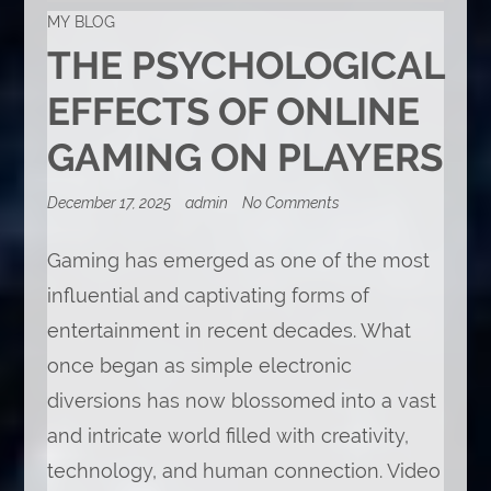
MY BLOG
THE PSYCHOLOGICAL
EFFECTS OF ONLINE
GAMING ON PLAYERS
on
December 17, 2025
admin
No Comments
The
Psychological
Effects
Gaming has emerged as one of the most
of
influential and captivating forms of
Online
Gaming
entertainment in recent decades. What
on
Players
once began as simple electronic
diversions has now blossomed into a vast
and intricate world filled with creativity,
technology, and human connection. Video