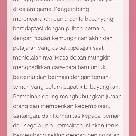
di dalam game. Pengembang
merencanakan dunia cerita besar yang
beradaptasi dengan pilihan pemain,
dengan ribuan kemungkinan akhir dan
pelajaran yang dapat dipelajari saat
menjelajahinya. Masa depan mungkin
menghadirkan cara-cara baru untuk
bertemu dan bermain dengan teman-
teman yang belum dapat kita bayangkan.
Permainan daring menghubungkan jutaan
orang dan memberikan kegembiraan,
tantangan, dan komunitas kepada pemain
dari segala usia. Permainan ini akan terus
berkembang seiring dengan peningkatan