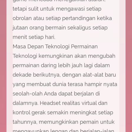
tetapi sulit untuk mengawasi setiap
obrolan atau setiap pertandingan ketika
jutaan orang bermain sekaligus setiap
menit setiap hari.
Masa Depan Teknologi Permainan
Teknologi kemungkinan akan mengubah
permainan daring lebih jauh lagi dalam
dekade berikutnya, dengan alat-alat baru
yang membuat dunia terasa hampir nyata
seolah-olah Anda dapat berjalan di
dalamnya. Headset realitas virtual dan
kontrol gerak semakin meningkat setiap
tahunnya, memungkinkan pemain untuk
mengayunkan lengan dan berjalan-jalan