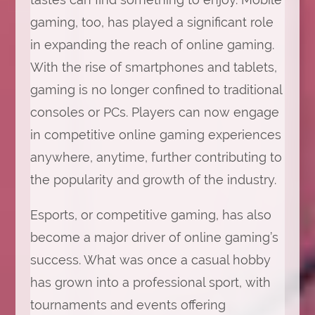
gaming, too, has played a significant role
in expanding the reach of online gaming.
With the rise of smartphones and tablets,
gaming is no longer confined to traditional
consoles or PCs. Players can now engage
in competitive online gaming experiences
anywhere, anytime, further contributing to
the popularity and growth of the industry.
Esports, or competitive gaming, has also
become a major driver of online gaming’s
success. What was once a casual hobby
has grown into a professional sport, with
tournaments and events offering