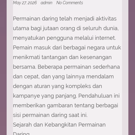
on
May 27, 2026
admin
No Comments
Dunia
Terhubung
yang
Permainan daring telah menjadi aktivitas
Dibangun
utama bagi jutaan orang di seluruh dunia,
oleh
Permainan
menyatukan pengguna melalui internet.
Daring
Pemain masuk dari berbagai negara untuk
menikmati tantangan dan kesenangan
bersama. Beberapa permainan sederhana
dan cepat, dan yang lainnya mendalam
dengan aturan yang kompleks dan
kampanye yang panjang. Pendahuluan ini
memberikan gambaran tentang berbagai
sisi permainan daring saat ini.
Sejarah dan Kebangkitan Permainan
Daring