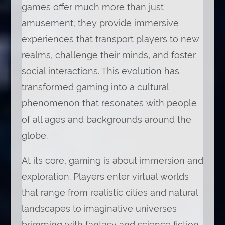
games offer much more than just
amusement; they provide immersive
experiences that transport players to new
realms, challenge their minds, and foster
social interactions. This evolution has
transformed gaming into a cultural
phenomenon that resonates with people
of all ages and backgrounds around the
globe.
At its core, gaming is about immersion and
exploration. Players enter virtual worlds
that range from realistic cities and natural
landscapes to imaginative universes
brimming with fantasy and science fiction