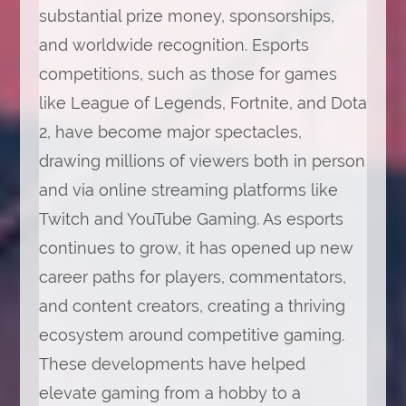
substantial prize money, sponsorships,
and worldwide recognition. Esports
competitions, such as those for games
like League of Legends, Fortnite, and Dota
2, have become major spectacles,
drawing millions of viewers both in person
and via online streaming platforms like
Twitch and YouTube Gaming. As esports
continues to grow, it has opened up new
career paths for players, commentators,
and content creators, creating a thriving
ecosystem around competitive gaming.
These developments have helped
elevate gaming from a hobby to a