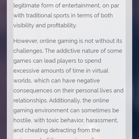
legitimate form of entertainment, on par
with traditional sports in terms of both
visibility and profitability.
However, online gaming is not without its
challenges. The addictive nature of some
games can lead players to spend
excessive amounts of time in virtual
worlds, which can have negative
consequences on their personal lives and
relationships. Additionally, the online
gaming environment can sometimes be
hostile, with toxic behavior, harassment,
and cheating detracting from the