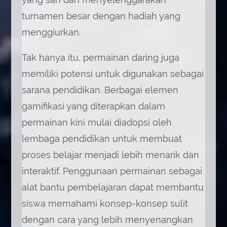
turnamen besar dengan hadiah yang
menggiurkan.
Tak hanya itu, permainan daring juga
memiliki potensi untuk digunakan sebagai
sarana pendidikan. Berbagai elemen
gamifikasi yang diterapkan dalam
permainan kini mulai diadopsi oleh
lembaga pendidikan untuk membuat
proses belajar menjadi lebih menarik dan
interaktif. Penggunaan permainan sebagai
alat bantu pembelajaran dapat membantu
siswa memahami konsep-konsep sulit
dengan cara yang lebih menyenangkan